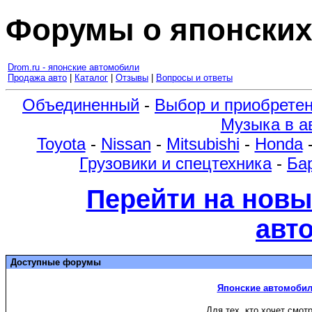
Форумы о японских
Drom.ru - японские автомобили
Продажа авто
|
Каталог
|
Отзывы
|
Вопросы и ответы
Объединенный
-
Выбор и приобрете
Музыка в а
Toyota
-
Nissan
-
Mitsubishi
-
Honda
Грузовики и спецтехника
-
Ба
Перейти на новы
авт
Доступные форумы
Японские автомобил
Для тех, кто хочет смо