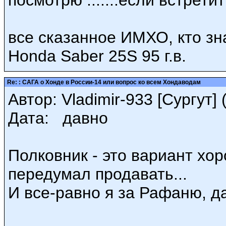
посмотрю .......если встретит
все сказанное ИМХО, кто зн
Honda Saber 25S 95 г.в.
Re: : САГА о Хонде в России-14 или вопрос ко всем Хондаводам
Автор: Vladimir-933 [Сургут] (
Дата: давно
Полковник - это вариант хор
передумал продавать...
И все-равно я за Рафаню, д