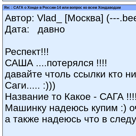
Re: : САГА о Хонде в России-14 или вопрос ко всем Хондаводам
Автор: Vlad_ [Москва] (---.bee
Дата: давно
Респект!!!
САША ....потерялся !!!!
давайте чтоль ссылки кто н
Саги..... :)))
Название то Какое - САГА !!!
Машинку надеюсь купим :) оч
а также надеюсь что в следу