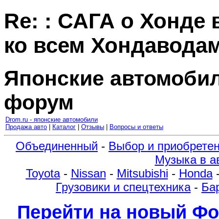
Re: : САГА о Хонде 
ко всем Хондавода
Японские автомоби
форум
Drom.ru - японские автомобили
Продажа авто
|
Каталог
|
Отзывы
|
Вопросы и ответы
Объединенный
-
Выбор и приобрете
Музыка в а
Toyota
-
Nissan
-
Mitsubishi
-
Honda
Грузовики и спецтехника
-
Ба
Перейти на новый Фо