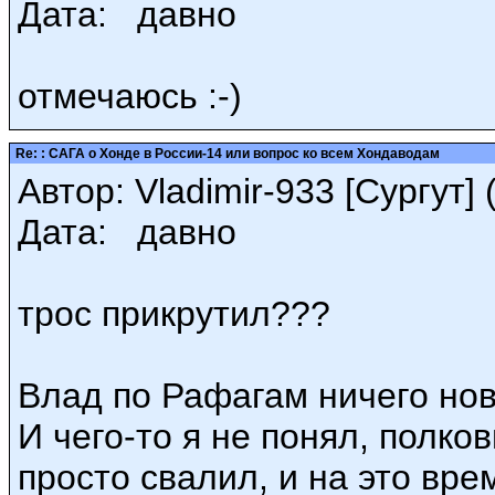
Дата: давно
отмечаюсь :-)
Re: : САГА о Хонде в России-14 или вопрос ко всем Хондаводам
Автор: Vladimir-933 [Сургут] (
Дата: давно
трос прикрутил???
Влад по Рафагам ничего нов
И чего-то я не понял, полков
просто свалил, и на это вре