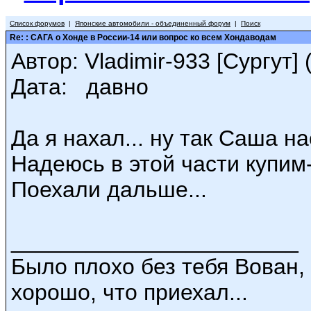
Список форумов
|
Японские автомобили - объединенный форум
|
Поиск
Re: : САГА о Хонде в России-14 или вопрос ко всем Хондаводам
Автор: Vladimir-933 [Сургут] (
Дата: давно
Да я нахал... ну так Саша на
Надеюсь в этой части купим
Поехали дальше...
_______________________
Было плохо без тебя Вован,
хорошо, что приехал...