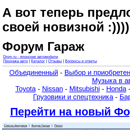
А вот теперь пред
своей новизной :))))
Форум Гараж
Drom.ru - японские автомобили
Продажа авто
|
Каталог
|
Отзывы
|
Вопросы и ответы
Объединенный
-
Выбор и приобрете
Музыка в а
Toyota
-
Nissan
-
Mitsubishi
-
Honda
Грузовики и спецтехника
-
Ба
Перейти на новый Фо
Список форумов
|
Форум Гараж
|
Поиск