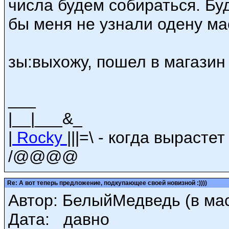
числа будем собираться. Бу
бы меня не узнали одену ма
зы:выхожу, пошел в магазин
___
|__|___&_
|
Rocky
|||=\ - когда вырасте
/@@@@
Re: А вот теперь предложение, подкупающее своей новизной :))))
Автор: БелыйМедведь (в маск
Дата: давно